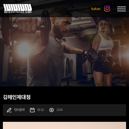
김해인제대점
팀터틀랫
03-22
2134