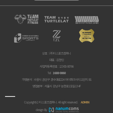
상호
: (주)티스포츠컴퍼니
대표
: 김한민
사업자등록번호
: 123-88-00766
Tel
:
1688-0860
가맹본사
: 수원시 권선구 경수대로224 아이파크시티11단지 B1
영업본부
: 서울시 강남구 논현로132길13 4F
Copyright(c) 티스포츠컴퍼니. All right reserved.
ADMIN
design By