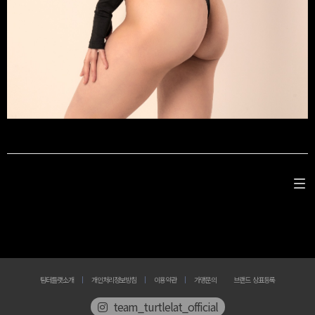
팀터틀랫소개
개인처리정보방침
이용약관
가맹문의
브랜드 상표등록
team_turtlelat_official