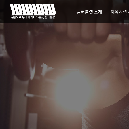
팀터틀랫 소개
체육시설