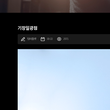
기장일광점
팀터틀랫
03-22
2571