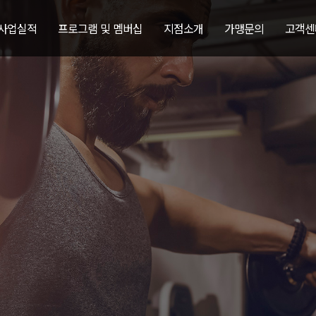
 사업실적
프로그램 및 멤버십
지점소개
가맹문의
고객센