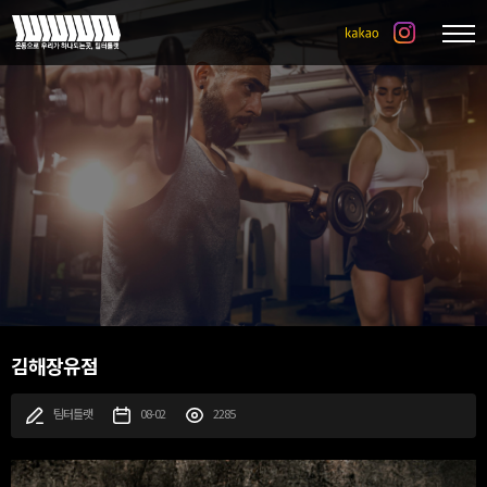
김해장유점
팀터틀랫
08-02
2285