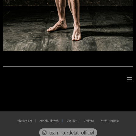
팀터틀랫소개
개인처리정보방침
이용약관
가맹문의
브랜드 상표등록
team_turtlelat_official