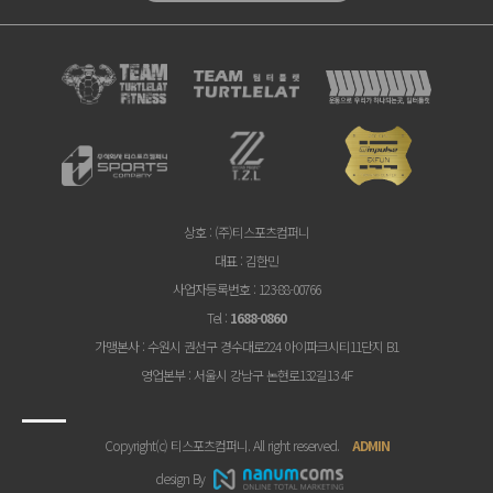
상호
: (주)티스포츠컴퍼니
대표
: 김한민
사업자등록번호
: 123-88-00766
Tel
:
1688-0860
가맹본사
: 수원시 권선구 경수대로224 아이파크시티11단지 B1
영업본부
: 서울시 강남구 논현로132길13 4F
Copyright(c) 티스포츠컴퍼니. All right reserved.
ADMIN
design By