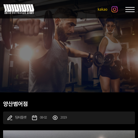
양산범어점
팀터틀랫
08-02
2019