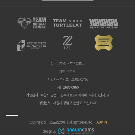
상호
: (주)티스포츠컴퍼니
대표
: 김한민
사업자등록번호
: 123-88-00766
Tel
:
1688-0860
가맹본사
: 수원시 권선구 경수대로224 아이파크시티11단지 B1
영업본부
: 서울시 강남구 논현로132길13 4F
Copyright(c) 티스포츠컴퍼니. All right reserved.
ADMIN
design By