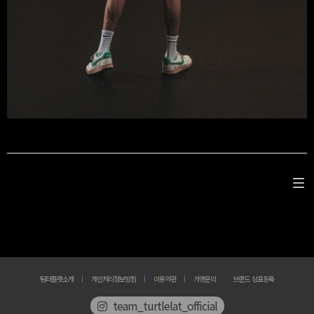
팀터틀랫소개
개인처리정보방침
이용약관
가맹문의
브랜드 상표등록
team_turtlelat_official