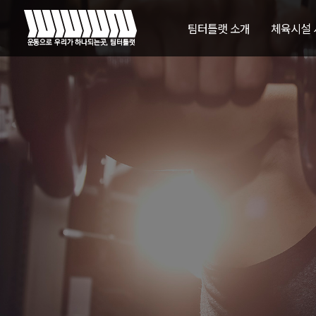
팀터틀랫 소개
체육시설