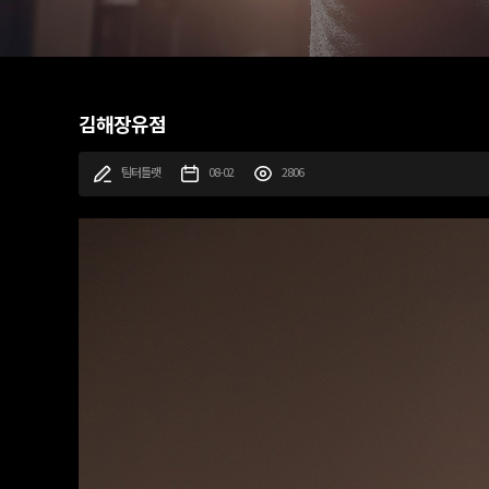
김해장유점
팀터틀랫
08-02
2806