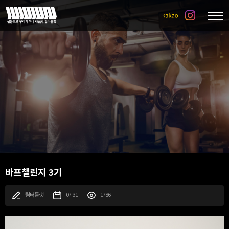
바프챌린지 3기
팀터틀랫
07-31
1786