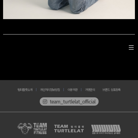
팀터틀랫소개
개인처리정보방침
이용약관
가맹문의
브랜드 상표등록
team_turtlelat_official