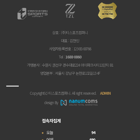
상호
: (주)티스포츠컴퍼니
대표
: 김한민
사업자등록번호
: 123-88-00766
Tel
:
1688-0860
가맹본사
: 수원시 권선구 경수대로224 아이파크시티11단지 B1
영업본부
: 서울시 강남구 논현로132길13 4F
Copyright(c) 티스포츠컴퍼니. All right reserved.
ADMIN
design By
접속자집계
오늘
94
어제
690