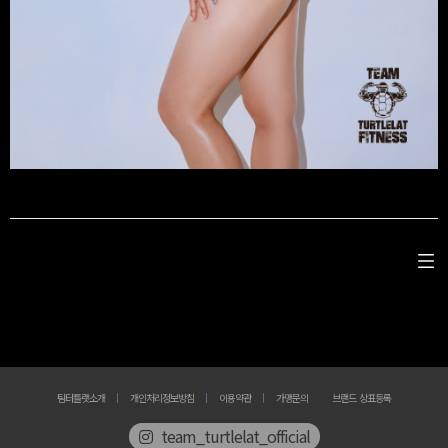
팀터틀랫소개
개인처리정보방침
이용약관
가맹문의
브랜드 상표등록
team_turtlelat_official