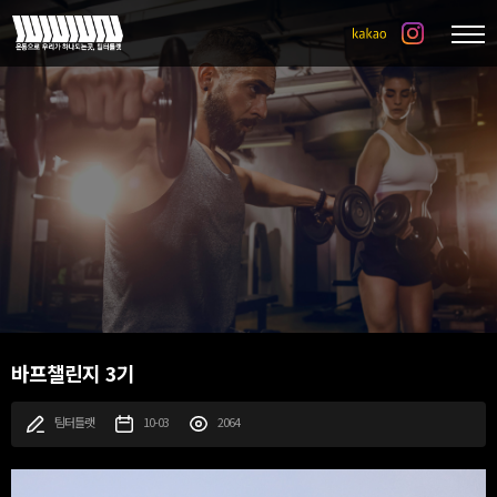
바프챌린지 3기
팀터틀랫
10-03
2064