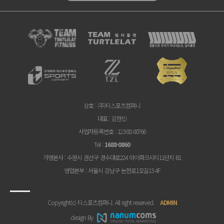
상호
: (주)티스포츠컴퍼니
대표
: 김한민
사업자등록번호
: 123-88-00766
Tel
:
1688-0860
가맹본사
: 수원시 권선구 경수대로224 아이파크시티11단지 B1
영업본부
: 서울시 강남구 논현로132길13 4F
Copyright(c) 티스포츠컴퍼니. All right reserved.
ADMIN
design By