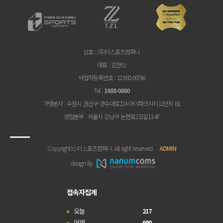
상호
: (주)티스포츠컴퍼니
대표
: 김한민
사업자등록번호
: 123-88-00766
Tel
:
1688-0860
가맹본사
: 수원시 권선구 경수대로224 아이파크시티11단지 B1
영업본부
: 서울시 강남구 논현로132길13 4F
Copyright(c) 티스포츠컴퍼니. All right reserved.
ADMIN
design By
접속자집계
오늘
217
어제
690