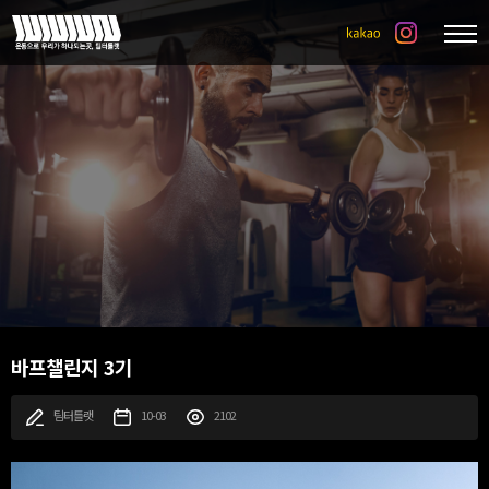
바프챌린지 3기
팀터틀랫
10-03
2102