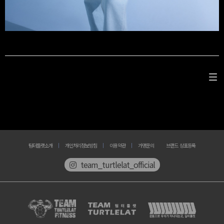
팀터틀랫소개
개인처리정보방침
이용약관
가맹문의
브랜드 상표등록
team_turtlelat_official