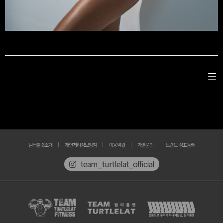
팀터틀랫소개
개인처리정보방침
이용약관
가맹문의
브랜드 상표등록
team_turtlelat_official