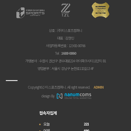
상호
: (주)티스포츠컴퍼니
대표
: 김한민
사업자등록번호
: 123-88-00766
Tel
:
1688-0860
가맹본사
: 수원시 권선구 경수대로224 아이파크시티11단지 B1
영업본부
: 서울시 강남구 논현로132길13 4F
Copyright(c) 티스포츠컴퍼니. All right reserved.
ADMIN
design By
접속자집계
오늘
221
어제
690