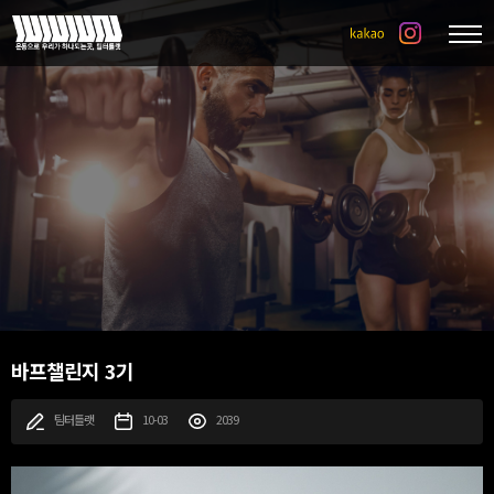
바프챌린지 3기
팀터틀랫
10-03
2039