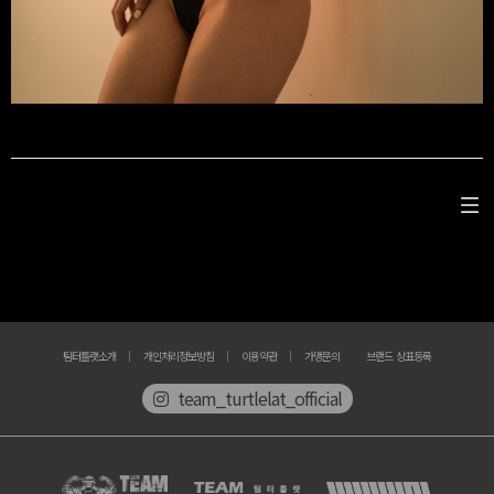
팀터틀랫소개
개인처리정보방침
이용약관
가맹문의
브랜드 상표등록
team_turtlelat_official