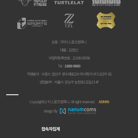
상호
: (주)티스포츠컴퍼니
대표
: 김한민
사업자등록번호
: 123-88-00766
Tel
:
1688-0860
가맹본사
: 수원시 권선구 경수대로224 아이파크시티11단지 B1
영업본부
: 서울시 강남구 논현로132길13 4F
Copyright(c) 티스포츠컴퍼니. All right reserved.
ADMIN
design By
접속자집계