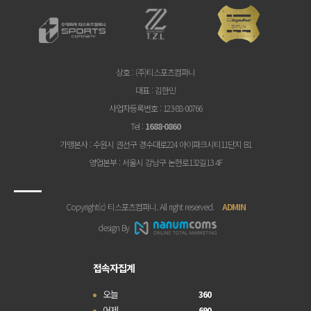
상호
: (주)티스포츠컴퍼니
대표
: 김한민
사업자등록번호
: 123-88-00766
Tel
:
1688-0860
가맹본사
: 수원시 권선구 경수대로224 아이파크시티11단지 B1
영업본부
: 서울시 강남구 논현로132길13 4F
Copyright(c) 티스포츠컴퍼니. All right reserved.
ADMIN
design By
접속자집계
오늘
360
어제
690