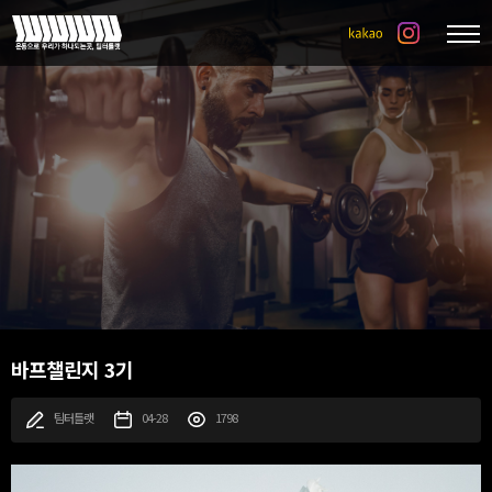
바프챌린지 3기
팀터틀랫
04-28
1798