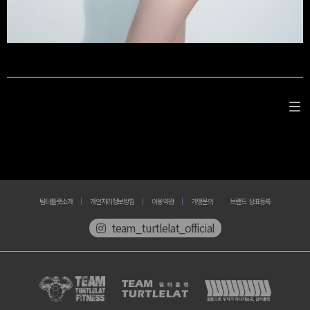
팀터틀랫소개
개인처리정보방침
이용약관
가맹문의
브랜드 상표등록
team_turtlelat_official