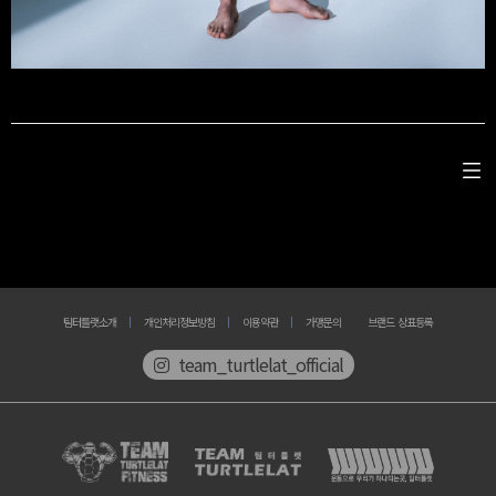
팀터틀랫소개
개인처리정보방침
이용약관
가맹문의
브랜드 상표등록
team_turtlelat_official