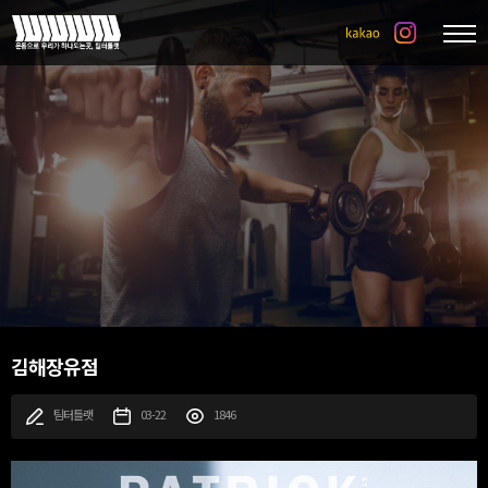
김해장유점
팀터틀랫
03-22
1846