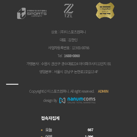
상호
: (주)티스포츠컴퍼니
대표
: 김한민
사업자등록번호
: 123-88-00766
Tel
:
1688-0860
가맹본사
: 수원시 권선구 경수대로224 아이파크시티11단지 B1
영업본부
: 서울시 강남구 논현로132길13 4F
Copyright(c) 티스포츠컴퍼니. All right reserved.
ADMIN
design By
접속자집계
오늘
667
어제
1,096