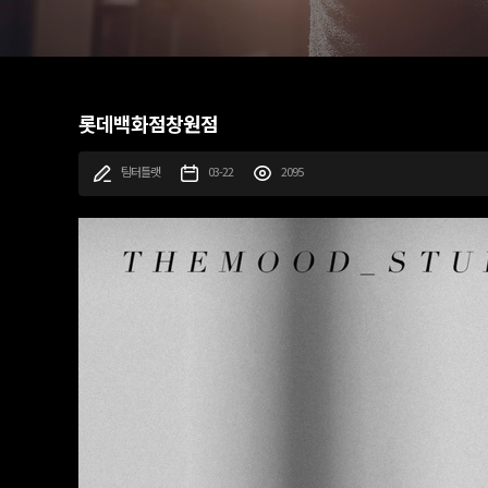
롯데백화점창원점
팀터틀랫
03-22
2095