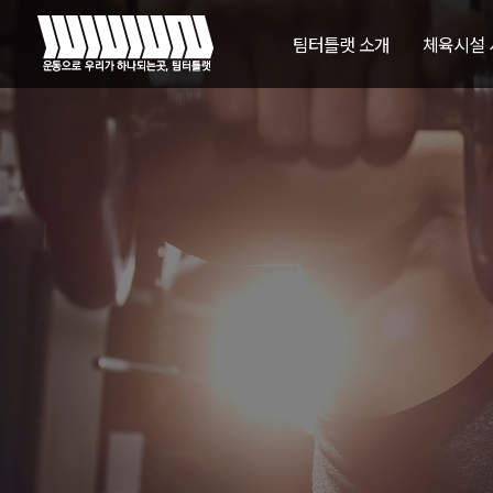
팀터틀랫 소개
체육시설