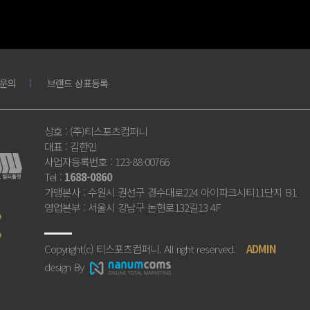
문의
브랜드 상표등록
상호
: (주)티스포츠컴퍼니
대표
: 김한민
사업자등록번호
: 123-88-00766
Tel
:
1688-0860
가맹본사
: 수원시 권선구 경수대로224 아이파크시티11단지 B1
영업본부
: 서울시 강남구 논현로132길13 4F
Copyright(c) 티스포츠컴퍼니. All right reserved.
ADMIN
design By