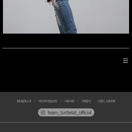
팀터틀랫소개
개인처리정보방침
이용약관
가맹문의
브랜드 상표등록
team_turtlelat_official