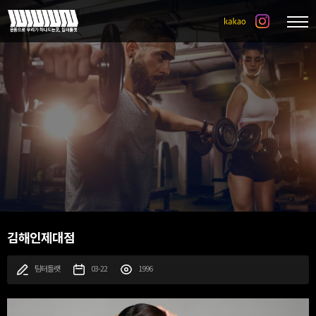
김해인제대점
팀터틀랫
03-22
1996