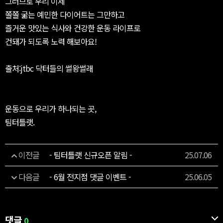
그러므로 우리 이제
쫄쫄 굶는 예민한 다이어트는 그만하고
즐거운 맛있는 식사와 건강한 운동 라이프로
건돼가 되도록 노력 해보아요!
출처:jtbc 닥터들의 썰왕썰래
운동으로 우리가 하나되는 곳,
팀터틀랫.
이전글
- 팀터틀랫 신규오픈 알림 -
25.07.06
다음글
- 6월 전지점 댓글 이벤트 -
25.06.05
댓글
0