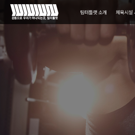
팀터틀랫 소개
체육시설