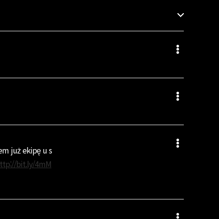
em już ekipę u s
ttp://bit.ly/4mM