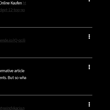
 Online Kaufen
ht
udget-12-top-no
ende.io/rQ-qcili
ormative article
ents. But so wha
ntywindykacja.n