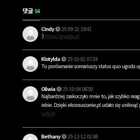
댓글
54
Cindy
25-09-21 19:41
:)
https://google.pl
Klotylda
25-10-01 07:34
To porównanie scenariuszy status quo ugoda up
Oliwia
25-10-04 08:50
Najbardziej zaskoczyło mnie to, jak szybko re
iebie. Dzięki ekoosuszanie.pl udało się unikn
wWcM
Bethany
25-12-12 01:48