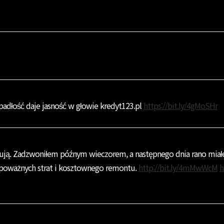
adłość daje jasność w głowie kredyt123.pl
https://bit.ly/4gMoSHr
agują. Zadzwoniłem późnym wieczorem, a następnego dnia rano miał
ąć poważnych strat i kosztownego remontu.
http://bit.ly/4mMwWcM
h