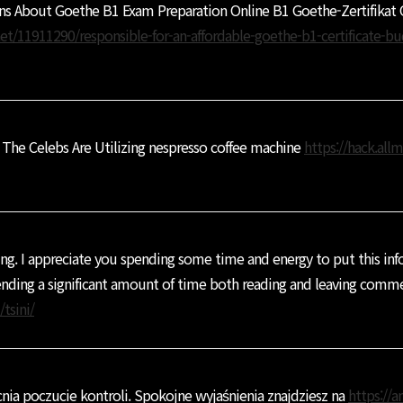
ns About Goethe B1 Exam Preparation Online B1 Goethe-Zertifikat
t/11911290/responsible-for-an-affordable-goethe-b1-certificate-b
 The Celebs Are Utilizing nespresso coffee machine
https://hack.allm
ning. I appreciate you spending some time and energy to put this inf
spending a significant amount of time both reading and leaving comm
/tsini/
nia poczucie kontroli. Spokojne wyjaśnienia znajdziesz na
https://a