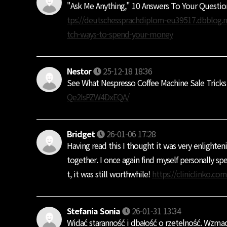
"Ask Me Anything," 10 Answers To Your Questio
tps://deutschessprachdiplom-eu39517.dbblog.ne
tch-ways-to-spend-your-money
Nestor
25-12-18 18:36
See What Nespresso Coffee Machine Sale Tricks
Qe2IsPZW4DxEQA/
Bridget
26-01-06 17:28
Having read this I thought it was very enlighte
together. I once again find myself personally 
t, it was still worthwhile!
https://cliniclinko.com
Stefania Sonia
26-01-31 13:34
Widać staranność i dbałość o rzetelność. Wzmac