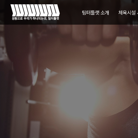
팀터틀랫 소개
체육시설