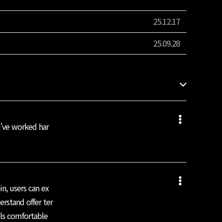
25.12.17
25.09.28
I've worked har
in, users can ex
rstand offer ter
ls comfortable