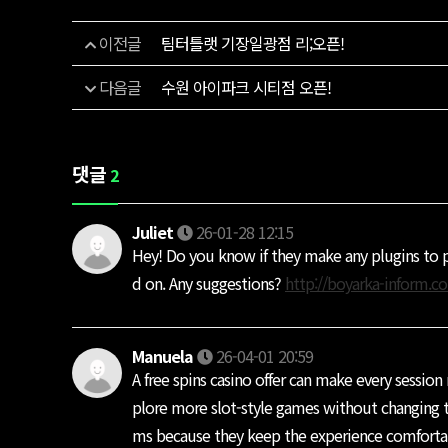
이전글
팀터틀랫 기장일광점 리;오픈!
다음글
수원 아이파크 시티점 오픈!
댓글
2
Juliet
26-01-28 12:15
Hey! Do you know if they make any plugins to p
d on. Any suggestions?
http://boyarka-inform.c
Manuela
26-04-01 20:59
A free spins casino offer can make every session
plore more slot-style games without changing t
ms because they keep the experience comfortab