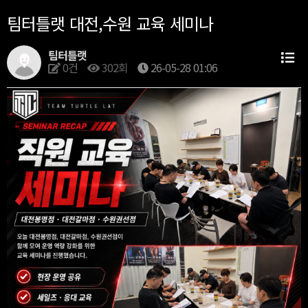
팀터틀랫 대전,수원 교육 세미나
팀터틀랫
0건
302회
26-05-28 01:06