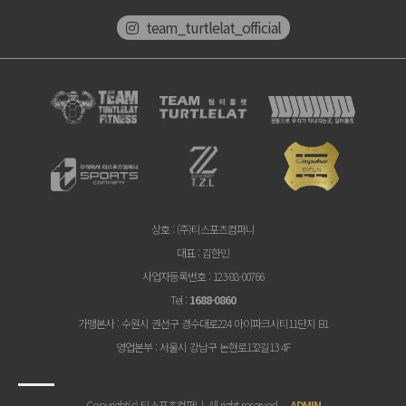
team_turtlelat_official
상호
: (주)티스포츠컴퍼니
대표
: 김한민
사업자등록번호
: 123-88-00766
Tel
:
1688-0860
가맹본사
: 수원시 권선구 경수대로224 아이파크시티11단지 B1
영업본부
: 서울시 강남구 논현로132길13 4F
Copyright(c) 티스포츠컴퍼니. All right reserved.
ADMIN