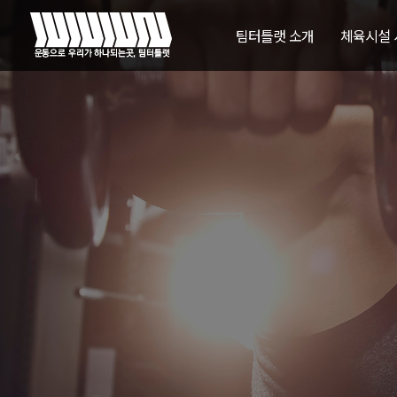
팀터틀랫 소개
체육시설