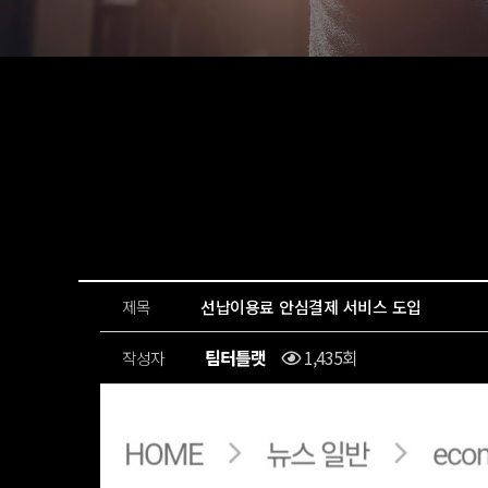
제목
선납이용료 안심결제 서비스 도입
팀터틀랫
1,435회
작성자