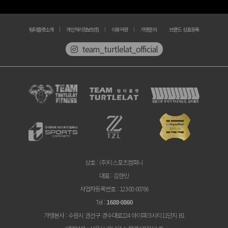
팀터틀랫소개
개인처리정보방침
이용약관
가맹문의
브랜드 상표등록
team_turtlelat_official
상호
: (주)티스포츠컴퍼니
대표
: 김한민
사업자등록번호
: 123-88-00766
Tel
:
1688-0860
가맹본사
: 수원시 권선구 경수대로224 아이파크시티11단지 B1