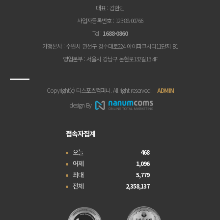
대표
: 김한민
사업자등록번호
: 123-88-00766
Tel
:
1688-0860
가맹본사
: 수원시 권선구 경수대로224 아이파크시티11단지 B1
영업본부
: 서울시 강남구 논현로132길13 4F
Copyright(c) 티스포츠컴퍼니. All right reserved.
ADMIN
design By
접속자집계
오늘
468
어제
1,096
최대
5,779
전체
2,358,137