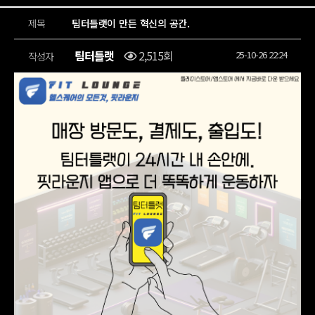
제목
팀터틀랫이 만든 혁신의 공간.
팀터틀랫
2,515회
25-10-26 22:24
작성자