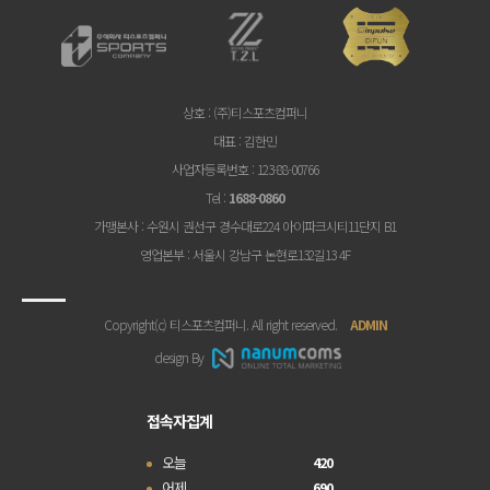
상호
: (주)티스포츠컴퍼니
대표
: 김한민
사업자등록번호
: 123-88-00766
Tel
:
1688-0860
가맹본사
: 수원시 권선구 경수대로224 아이파크시티11단지 B1
영업본부
: 서울시 강남구 논현로132길13 4F
Copyright(c) 티스포츠컴퍼니. All right reserved.
ADMIN
design By
접속자집계
오늘
420
어제
690