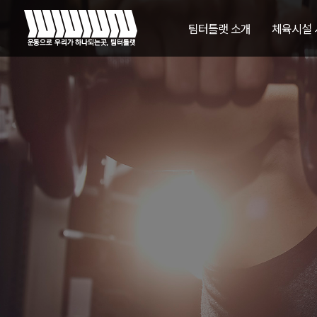
팀터틀랫 소개
체육시설