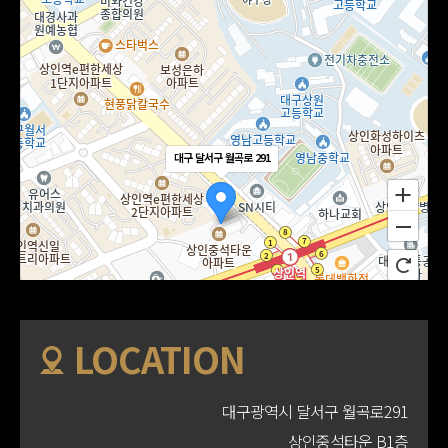
대구 달서구 월곡로 291
LOCATION
대구광역시 달서구 월곡로291
상인중석타운 B1층