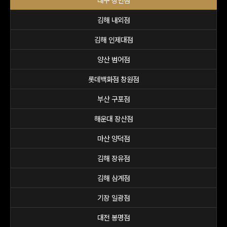
대구 상인점
김해 내외점
김해 인제대점
양산 범어점
롯데백화점 창원점
부산 구포점
해운대 장산점
마산 양덕점
김해 장유점
김해 삼계점
기장 일광점
대전 봉명점