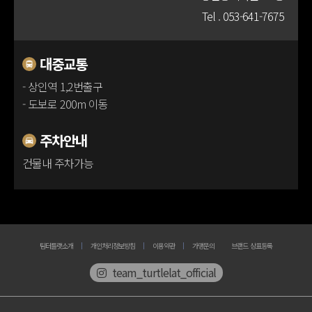
Tel .
053-641-7675
100m
대중교통
- 상인역 1,2번출구
- 도보로 200m 이동
주차안내
건물내 주차가능
팀터틀랫소개
개인처리정보방침
이용약관
가맹문의
브랜드 상표등록
team_turtlelat_official