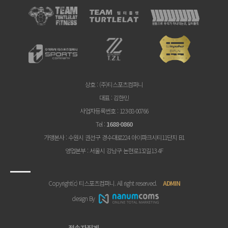
상호
: (주)티스포츠컴퍼니
대표
: 김한민
사업자등록번호
: 123-88-00766
Tel
:
1688-0860
가맹본사
: 수원시 권선구 경수대로224 아이파크시티11단지 B1
영업본부
: 서울시 강남구 논현로132길13 4F
Copyright(c) 티스포츠컴퍼니. All right reserved.
ADMIN
design By