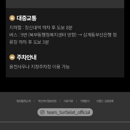
100m
대중교통
지하철 : 장신대역 하차 후 도보 8분
버스 : 9번 (북부동행정복지센터 방향) → 삼계동부산은행 정
류장 하차 후 도보 3분
주차안내
용천사우나 지정주차장 이용 가능
팀터틀랫소개
개인처리정보방침
이용약관
가맹문의
브랜드 상표등록
team_turtlelat_official