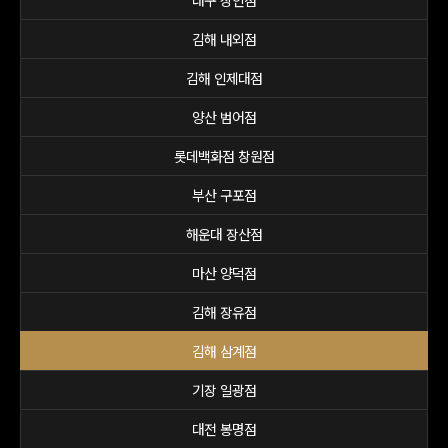
대구 상인점
김해 내외점
김해 인제대점
양산 범어점
롯데백화점 창원점
부산 구포점
해운대 장산점
마산 양덕점
김해 장유점
김해 삼계점
기장 일광점
대전 봉명점