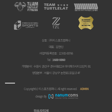
상호
: (주)티스포츠컴퍼니
대표
: 김한민
사업자등록번호
: 123-88-00766
Tel
:
1688-0860
가맹본사
: 수원시 권선구 경수대로224 아이파크시티11단지 B1
영업본부
: 서울시 강남구 논현로132길13 4F
Copyright(c) 티스포츠컴퍼니. All right reserved.
ADMIN
design By
접속자집계