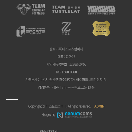
상호
: (주)티스포츠컴퍼니
대표
: 김한민
사업자등록번호
: 123-88-00766
Tel
:
1688-0860
가맹본사
: 수원시 권선구 경수대로224 아이파크시티11단지 B1
영업본부
: 서울시 강남구 논현로132길13 4F
Copyright(c) 티스포츠컴퍼니. All right reserved.
ADMIN
design By