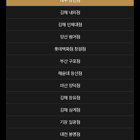
대구 상인점
김해 내외점
김해 인제대점
양산 범어점
롯데백화점 창원점
부산 구포점
해운대 장산점
마산 양덕점
김해 장유점
김해 삼계점
기장 일광점
대전 봉명점