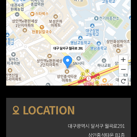
대구 달서구 월곡로 291
LOCATION
대구광역시 달서구 월곡로291
상인중석타운 B1층