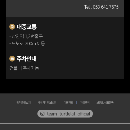
Tel .
053-641-7675
100m
대중교통
- 상인역 1,2번출구
- 도보로 200m 이동
주차안내
건물내 주차가능
팀터틀랫소개
개인처리정보방침
이용약관
가맹문의
브랜드 상표등록
team_turtlelat_official