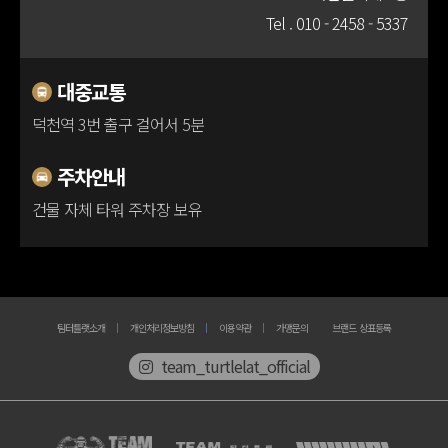
Tel .
010 - 2458 - 5337
100m
대중교통
덕천역 3번 출구 걸어서 5분
주차안내
건물 자체 타워 주차장 보유
팀터틀랫소개
개인처리정보방침
이용약관
가맹문의
브랜드 상표등록
team_turtlelat_official