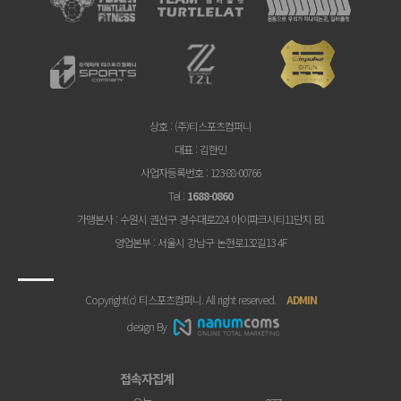
상호
: (주)티스포츠컴퍼니
대표
: 김한민
사업자등록번호
: 123-88-00766
Tel
:
1688-0860
가맹본사
: 수원시 권선구 경수대로224 아이파크시티11단지 B1
영업본부
: 서울시 강남구 논현로132길13 4F
Copyright(c) 티스포츠컴퍼니. All right reserved.
ADMIN
design By
접속자집계