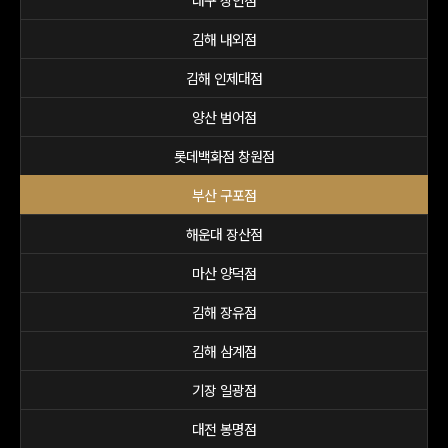
대구 상인점
김해 내외점
김해 인제대점
양산 범어점
롯데백화점 창원점
부산 구포점
해운대 장산점
마산 양덕점
김해 장유점
김해 삼계점
기장 일광점
대전 봉명점