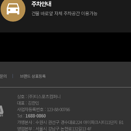
주차안내
건물 바로앞 자체 주차공간 이용가능
문의
브랜드 상표등록
상호
: (주)티스포츠컴퍼니
대표
: 김한민
사업자등록번호
: 123-88-00766
Tel
:
1688-0860
가맹본사
: 수원시 권선구 경수대로224 아이파크시티11단지 B1
영업본부
: 서울시 강남구 논현로132길13 4F