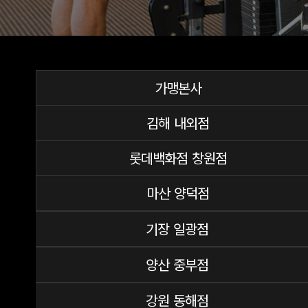
가맹본사
김해 내외점
롯데백화점 창원점
마산 양덕점
기장 일광점
양산 중부점
강원 동해점