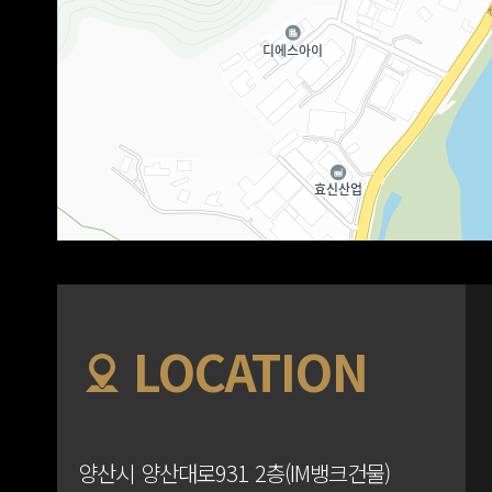
LOCATION
양산시 양산대로931 2층(IM뱅크건물)