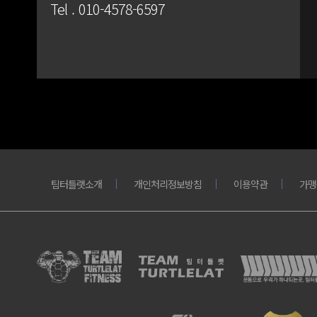
Tel .
010-4578-6597
팀터틀랫소개
개인처리정보방침
이용약관
가맹