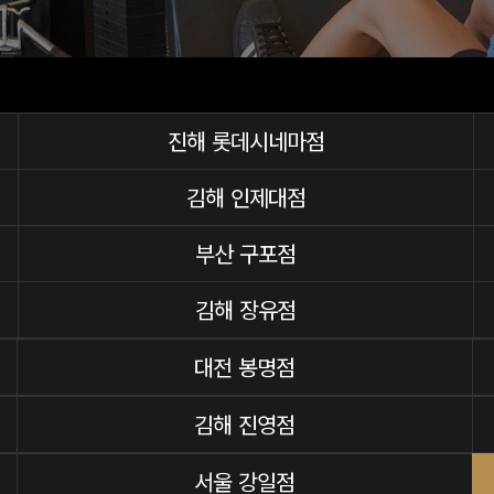
진해 롯데시네마점
김해 인제대점
부산 구포점
김해 장유점
대전 봉명점
김해 진영점
서울 강일점