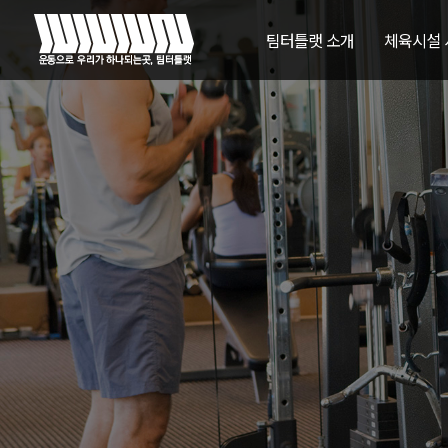
팀터틀랫 소개
체육시설