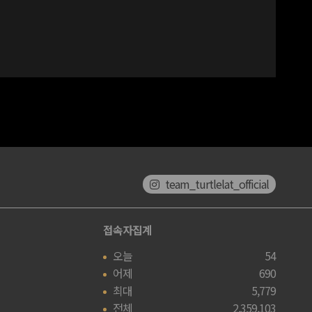
team_turtlelat_official
접속자집계
오늘
54
어제
690
최대
5,779
전체
2,359,103