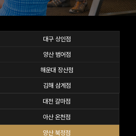
대구 상인점
양산 범어점
해운대 장산점
김해 삼계점
대전 갈마점
아산 온천점
양산 북정점