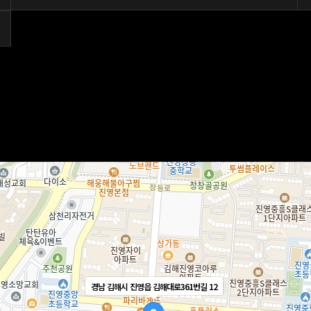
경남 김해시 진영읍 김해대로361번길 12