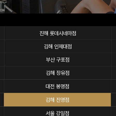
진해 롯데시네마점
김해 인제대점
부산 구포점
김해 장유점
대전 봉명점
김해 진영점
서울 강일점