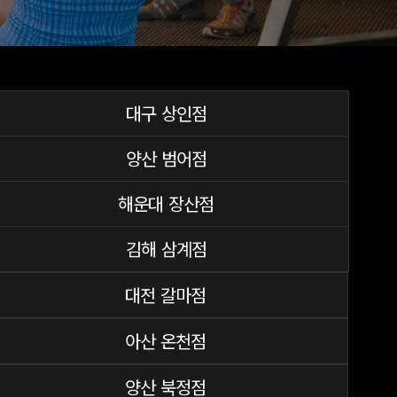
대구 상인점
양산 범어점
해운대 장산점
김해 삼계점
대전 갈마점
아산 온천점
양산 북정점