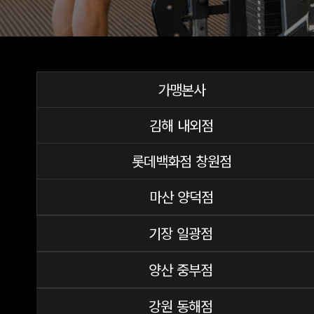
가맹본사
김해 내외점
롯데백화점 창원점
마산 양덕점
기장 일광점
양산 중부점
강원 동해점