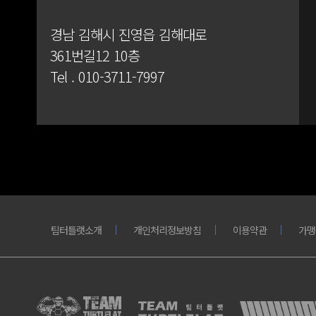
경남 김해시 진영읍 김해대로
361번길12 10층
Tel .
010-3711-7997
팀터틀랫소개
개인처리정보방침
이용약관
가맹