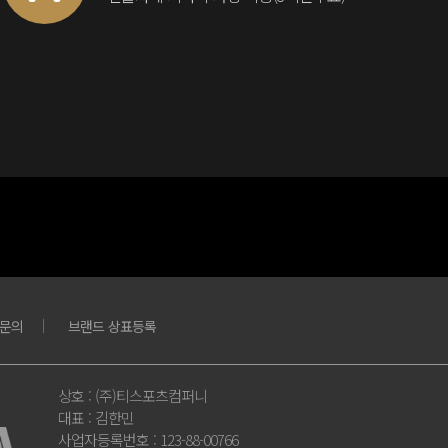
문의
브랜드 상표등록
상호
: (주)티스포츠컴퍼니
대표
: 김한민
사업자등록번호
: 123-88-00766