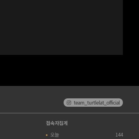
team_turtlelat_official
접속자집계
오늘
144