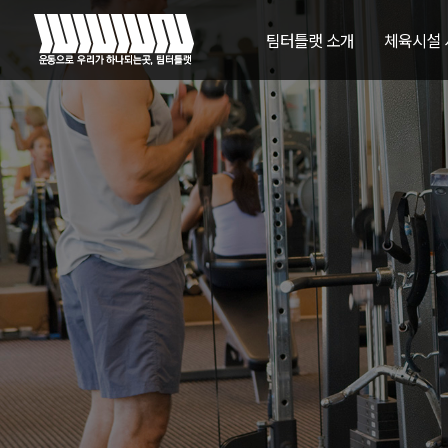
팀터틀랫 소개
체육시설