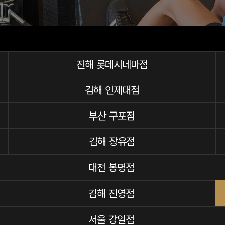
진해 롯데시네마점
김해 인제대점
부산 구포점
김해 장유점
대전 봉명점
김해 진영점
서울 강일점