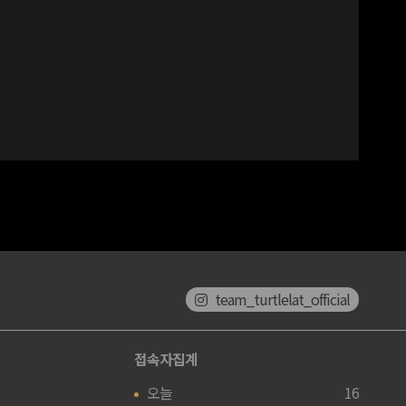
team_turtlelat_official
접속자집계
오늘
16