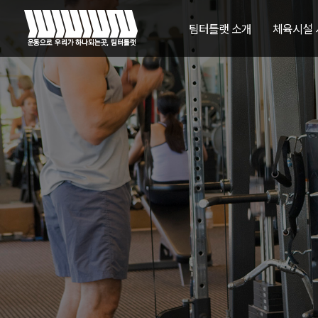
팀터틀랫 소개
체육시설