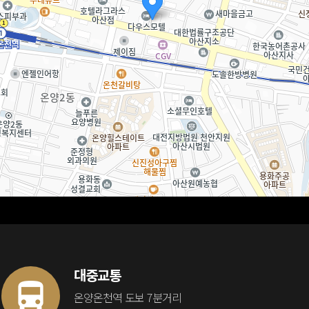
대중교통
온양온천역 도보 7분거리