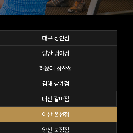
대구 상인점
양산 범어점
해운대 장산점
김해 삼계점
대전 갈마점
아산 온천점
양산 북정점