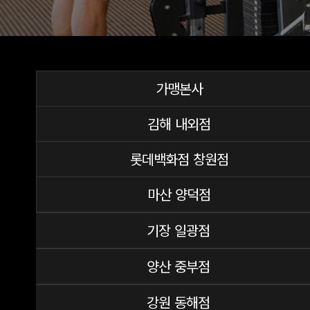
가맹본사
김해 내외점
롯데백화점 창원점
마산 양덕점
기장 일광점
양산 중부점
강원 동해점